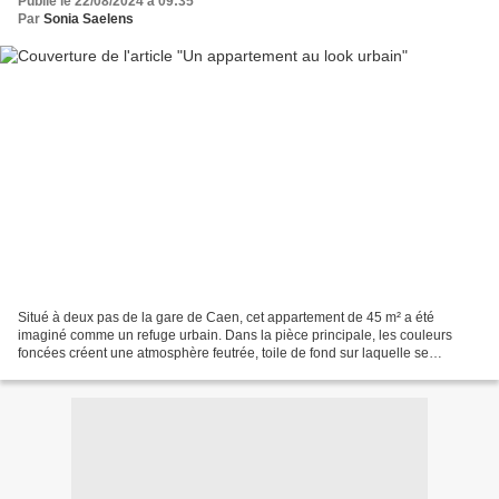
Publié le 22/08/2024 à 09:35
Par
Sonia Saelens
Situé à deux pas de la gare de Caen, cet appartement de 45 m² a été
imaginé comme un refuge urbain. Dans la pièce principale, les couleurs
foncées créent une atmosphère feutrée, toile de fond sur laquelle se
détachent notes de couleurs vives et motifs...