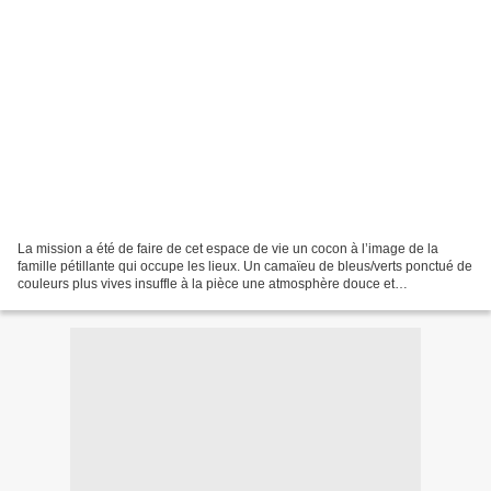
La mission a été de faire de cet espace de vie un cocon à l’image de la
famille pétillante qui occupe les lieux. Un camaïeu de bleus/verts ponctué de
couleurs plus vives insuffle à la pièce une atmosphère douce et
rafraichissante, pleine de gaieté, propice...