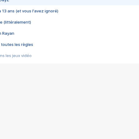
 a 13 ans (et vous l'avez ignoré)
e (littéralement)
im Rayan
 toutes les règles
s les jeux vidéo
us choquant de Rockstar ? - Le scandale BULLY
e plus moche de Steam
du RÊVE tourne au CAUCHEMAR
pendant 8 heures
it… à tort
umiliés par un jeu vidéo
ire - Final Fantasy 8