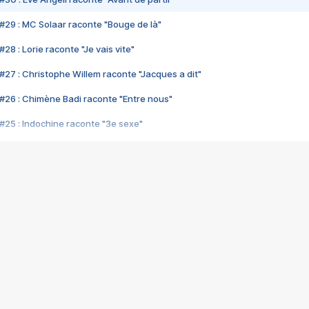
#29 : MC Solaar raconte "Bouge de là"
28 : Lorie raconte "Je vais vite"
#27 : Christophe Willem raconte "Jacques a dit"
#26 : Chimène Badi raconte "Entre nous"
#25 : Indochine raconte "3e sexe"
#24 : Zaho raconte "C'est chelou"
#23 : Patrick Bruel raconte "Au café des délices"
#22 : Kyo raconte "Le chemin"
#21 : Nolwenn Leroy raconte "Cassé"
#20 : Patrick Hernandez raconte "Born to be alive"
#19 : Lorie raconte "Près de moi"
#18 : Michael Jones raconte "A nos actes manqués" (avec Jean-Jacque