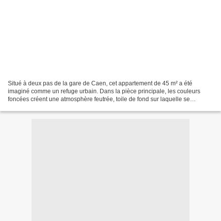
Situé à deux pas de la gare de Caen, cet appartement de 45 m² a été
imaginé comme un refuge urbain. Dans la pièce principale, les couleurs
foncées créent une atmosphère feutrée, toile de fond sur laquelle se
détachent notes de couleurs vives et motifs...