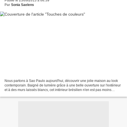
Publié le 23/09/2013 à 06:59
Par
Sonia Saelens
Nous partons à Sao Paulo aujourd'hui, découvrir une jolie maison au look
contemporain. Baigné de lumière grâce à une belle ouverture sur l'extérieur
et à des murs laissés blancs, cet intérieur brésilien n'en est pas moins
chaleureux. La recette? Un choix...