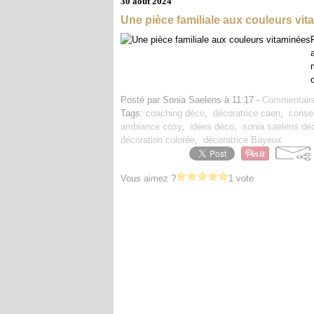
30 août 2024
Une pièce familiale aux couleurs vi
Posté par Sonia Saelens à 11:17 -
Commentaire
Tags:
coaching déco
,
décoratrice caen
,
conse
ambiance cosy
,
idées déco
,
sonia saelens dé
décoration colorée
,
décoratrice Bayeux
Vous aimez ?
1 vote