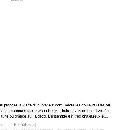
us propose la visite d'un intérieur dont j'adore les couleurs! Des tei
ssez soutenues aux murs entre gris, kaki et vert de gris réveillées
jaune ou orange sur la déco. L'ensemble est très chaleureux et...
s [
…
]
- Permalien [
#
]