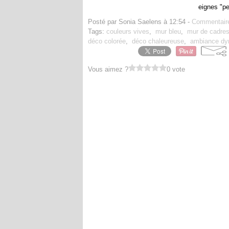
eignes "pet
Posté par Sonia Saelens à 12:54 -
Commentaire
Tags:
couleurs vives
,
mur bleu
,
mur de cadre
déco colorée
,
déco chaleureuse
,
ambiance dy
Vous aimez ?
0 vote