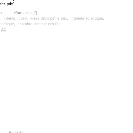
its prix"...
s [
…
]
- Permalien [
#
]
s
,
intérieur cosy
,
idées déco petits prix
,
intérieur éclectique
,
namique
,
chambre d'enfant colorée
Publicité