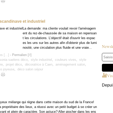
 scandinave et industriel
La demande: ma cliente voulait revoir l'aménagem
ent du rez-de-chaussée de sa maison en repensan
t les circulations. L'objectif était d'ouvrir les espac
es les uns sur les autres afin d'obtenir plus de lumi
Newsle
nosité, une circulation plus fluide et une vraie...
s [
…
]
- Permalien [
#
]
sonia saelens déco
,
style industriel
,
couleurs vives
,
style
ère
,
projet déco
,
décoratrice à Caen
,
aménagement salon
,
o joyeuse
,
déco salon séjour
Vis
Depuis
joyeux mélange qui règne dans cette maison du sud de la France!
la propriétaire des lieux, a réussi avec un petit budget à se créer un
vivant et plein de caractère. Son astuce? Aller piocher dans les ens