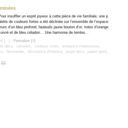
taminées
Pour insuffler un esprit joyeux à cette pièce de vie familiale, une p
alette de couleurs fortes a été déclinée sur l’ensemble de l’espace:
murs d’un bleu profond, fauteuils jaune bouton d’or, notes d’orange
cuivré et de bleu céladon… Une harmonie de teintes...
s [
…
]
- Permalien [
#
]
ils déco
,
calvados
,
couleurs vives
,
ambiance chaleureuse
,
co
,
Normandie
,
décoratrice d'intérieur
,
projet déco
,
papier peint
,