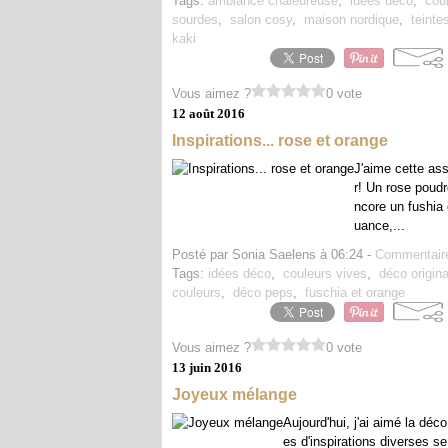
Tags:
ambiance chaleureuse
,
idées déco
,
cou
sourdes
,
salon cosy
,
maison nordique
,
teinte
kaki
Vous aimez ?
0 vote
12 août 2016
Inspirations... rose et orange
J'aime cette ass
r! Un rose poud
ncore un fushia 
uance,...
Posté par Sonia Saelens à 06:24 -
Commentaire
Tags:
idées déco
,
couleurs vives
,
déco origina
couleurs
,
déco peps
,
fuschia et orange
Vous aimez ?
0 vote
13 juin 2016
Joyeux mélange
Aujourd'hui, j'ai aimé la déc
es d'inspirations diverses se