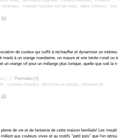
leurs vives
,
décoration originale
,
couleurs feutrées
,
couleurs
s minérales
,
couleurs foncées sur les murs
,
idées couleurs
,
mur
ociation de couleur qui suffit à réchauffer et dynamiser un intérieu
ré marié à un orange mandarine, un mauve et une teinte corail ou e
et un orange vif pour un mélange plus tonique, quelle que soit la n
s [
…
]
- Permalien [
#
]
le
,
couleurs chaudes
,
déco rose et orange
,
harmonie de
o pleine de vie et de fantaisie de cette maison familiale! Les meubl
 mêlent aux couleurs vives et au motifs "petit pois" que l'on retrou