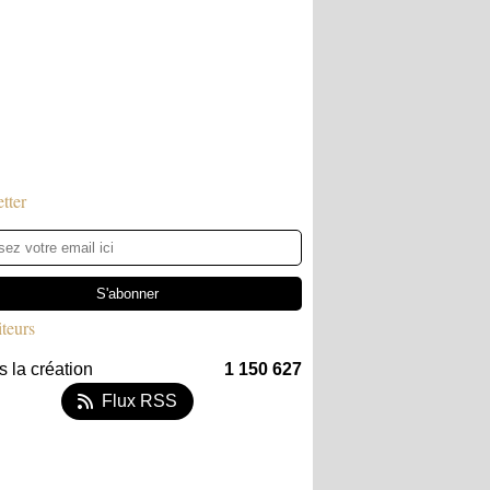
tter
iteurs
 la création
1 150 627
Flux RSS