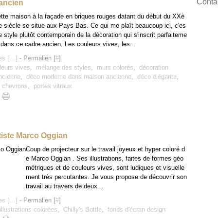
Contac
ancien
tte maison à la façade en briques rouges datant du début du XXè
 siècle se situe aux Pays Bas. Ce qui me plaît beaucoup ici, c'es
le style plutôt contemporain de la décoration qui s'inscrit parfaiteme
 dans ce cadre ancien. Les couleurs vives, les...
s [
…
]
- Permalien [
#
]
leurs vives
,
mélange des styles
,
murs colorés
,
décoration
ncienne
,
déco moderne dans maison ancienne
,
déco élégante
,
t chevrons
,
portes vitraux
rtiste Marco Oggian
Coup de projecteur sur le travail joyeux et hyper coloré d
e Marco Oggian . Ses illustrations, faites de formes géo
métriques et de couleurs vives, sont ludiques et visuelle
ment très percutantes. Je vous propose de découvrir son
travail au travers de deux...
s [
…
]
- Permalien [
#
]
illustrations colorées
,
Chilly's Bottle
,
fonds d'écran design