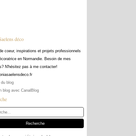
Saelens déco
e coeur, inspirations et projets professionnels
écoratrice en Normandie. Besoin de mes
s? N'hésitez pas à me contacter!
soniasaelensdeco.fr
 du blog
n blog avec CanalBlog
rche