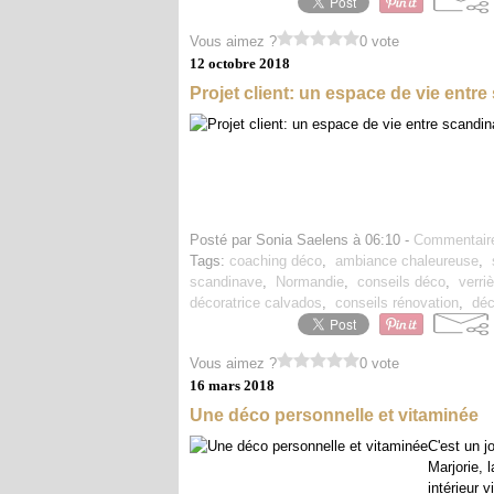
Vous aimez ?
0 vote
12 octobre 2018
Projet client: un espace de vie entre
Posté par Sonia Saelens à 06:10 -
Commentaire
Tags:
coaching déco
,
ambiance chaleureuse
,
scandinave
,
Normandie
,
conseils déco
,
verri
décoratrice calvados
,
conseils rénovation
,
déc
Vous aimez ?
0 vote
16 mars 2018
Une déco personnelle et vitaminée
C'est un 
Marjorie, 
intérieur 