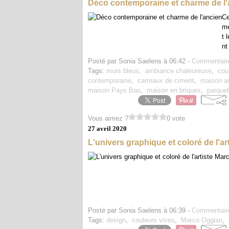
Déco contemporaine et charme de l'
Ce
me
t 
nt
Posté par Sonia Saelens à 06:42 -
Commentaire
Tags:
murs bleus
,
ambiance chaleureuse
,
cou
contemporaine
,
carreaux de ciment
,
maison a
maison Pays Bas
,
maison en briques
,
parque
Vous aimez ?
0 vote
27 avril 2020
L'univers graphique et coloré de l'a
Posté par Sonia Saelens à 06:39 -
Commentaire
Tags:
design
,
couleurs vives
,
Marco Oggian
,