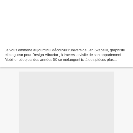
Je vous emmène aujourd'hui découvrir l'univers de Jan Skacelik, graphiste
et blogueur pour Design Attractor , à travers la visite de son appartement.
Mobilier et objets des années 50 se mélangent ici à des pièces plus
actuelles et créent un univers vivant...