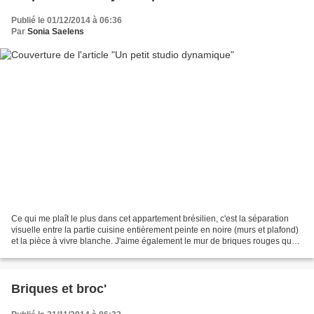
Publié le 01/12/2014 à 06:36
Par
Sonia Saelens
Ce qui me plaît le plus dans cet appartement brésilien, c'est la séparation
visuelle entre la partie cuisine entièrement peinte en noire (murs et plafond)
et la pièce à vivre blanche. J'aime également le mur de briques rouges que
l'on retrouve dans le...
Briques et broc'