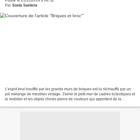
Publié le 21/11/2014 à 06:32
Par
Sonia Saelens
L'esprit brut insufflé par les grands murs de briques est ici réchauffé par un
joli mélange de meubles vintage. J'aime le petit mur de cadres éclectiques et
le mobilier et les objets chinés pleins de couleurs qui apportent de la
fantaisie à l'ensemble....