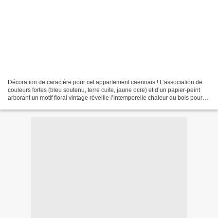
Décoration de caractère pour cet appartement caennais ! L’association de
couleurs fortes (bleu soutenu, terre cuite, jaune ocre) et d’un papier-peint
arborant un motif floral vintage réveille l’intemporelle chaleur du bois pour
un espace qui se veut vivant,...