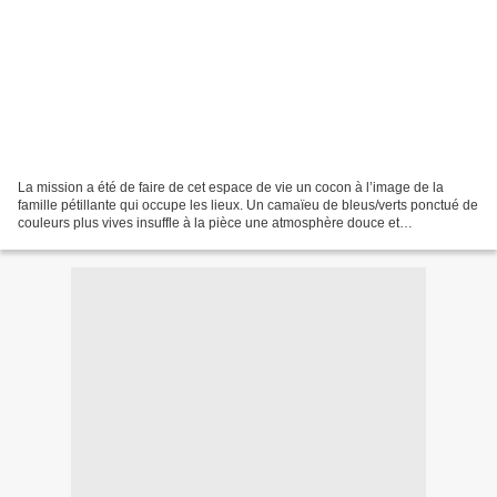
La mission a été de faire de cet espace de vie un cocon à l’image de la
famille pétillante qui occupe les lieux. Un camaïeu de bleus/verts ponctué de
couleurs plus vives insuffle à la pièce une atmosphère douce et
rafraichissante, pleine de gaieté, propice...