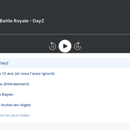
 Battle Royale - DayZ
 DayZ
 a 13 ans (et vous l'avez ignoré)
e (littéralement)
im Rayan
 toutes les règles
s les jeux vidéo
us choquant de Rockstar ? - Le scandale BULLY