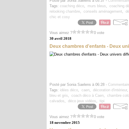
Posté par Sonia Saelens à 05:37 -
Commentaire
Tags:
coaching déco
,
murs bleus
,
coaching dé
relooking chambre
,
conseils aménagement
,
d
chic et cosy
Vous aimez ?
0 vote
30 avril 2018
Deux chambres d'enfants - Deux univ
Posté par Sonia Saelens à 06:28 -
Commentaire
Tags:
idées déco
,
caen
,
décoration d'intérieur
bleu et gris
,
coach déco à Caen
,
chambre col
calvados
,
déco jeux vidéos
,
tipi
Vous aimez ?
0 vote
18 novembre 2015