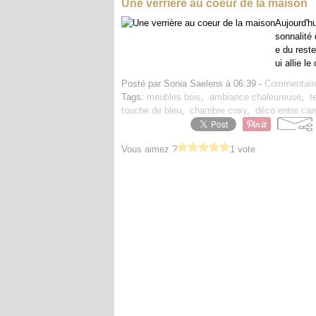
Une verrière au coeur de la maison
Aujourd'hu
sonnalité 
e du rest
ui allie le
Posté par Sonia Saelens à 06:39 -
Commentaire
Tags:
meubles bois
,
ambiance chaleureuse
,
t
touche de bleu
,
chambre cosy
,
déco entre ca
Vous aimez ?
1 vote