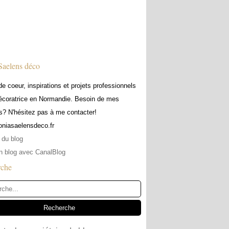
Saelens déco
e coeur, inspirations et projets professionnels
écoratrice en Normandie. Besoin de mes
s? N'hésitez pas à me contacter!
soniasaelensdeco.fr
 du blog
n blog avec CanalBlog
rche