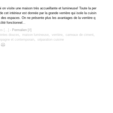
i on visite une maison très accueillante et lumineuse! Toute la per
de cet intérieur est donnée par la grande verrière qui isole la cuisin
e des espaces. On ne présente plus les avantages de la verrière q
 côté fonctionnel...
s [
…
]
- Permalien [
#
]
eintes douces
,
maison lumineuse
,
verrière
,
carreaux de ciment
,
mpagne et contemporain
,
séparation cuisine