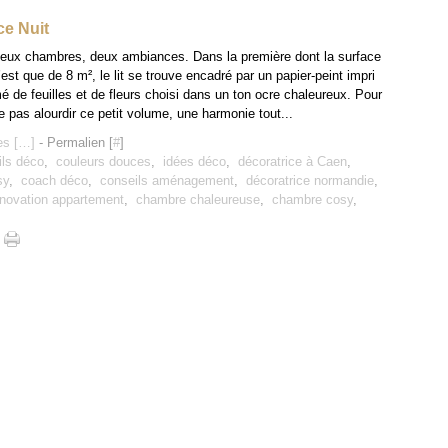
ce Nuit
eux chambres, deux ambiances. Dans la première dont la surface
’est que de 8 m², le lit se trouve encadré par un papier-peint impri
é de feuilles et de fleurs choisi dans un ton ocre chaleureux. Pour
e pas alourdir ce petit volume, une harmonie tout...
s [
…
]
- Permalien [
#
]
ils déco
,
couleurs douces
,
idées déco
,
décoratrice à Caen
,
sy
,
coach déco
,
conseils aménagement
,
décoratrice normandie
,
énovation appartement
,
chambre chaleureuse
,
chambre cosy
,