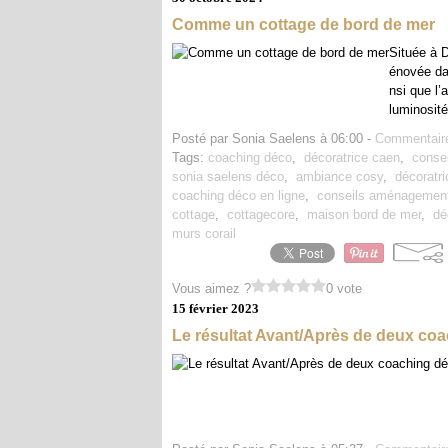
Comme un cottage de bord de mer
Située à D
énovée dan
nsi que l’
luminosité
Posté par Sonia Saelens à 06:00 -
Commentaire
Tags:
coaching déco
,
décoratrice caen
,
conse
sonia saelens déco
,
ambiance cosy
,
décoratr
coaching déco en ligne
,
conseils aménagemen
cottage
,
cottagecore
,
maison bord de mer
,
dé
murs corail
Vous aimez ?
0 vote
15 février 2023
Le résultat Avant/Après de deux co