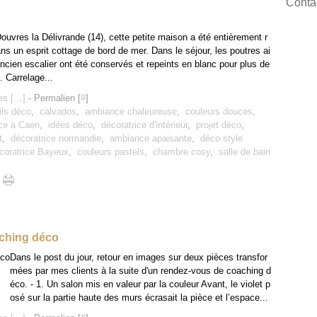
Contac
ouvres la Délivrande (14), cette petite maison a été entièrement r
s un esprit cottage de bord de mer. Dans le séjour, les poutres ai
ancien escalier ont été conservés et repeints en blanc pour plus de
. Carrelage...
s [
…
]
- Permalien [
#
]
ils déco
,
calvados
,
ambiance chaleureuse
,
couleurs douces
,
ice à Caen
,
idées déco
,
décoratrice d'intérieur
,
projet déco
,
t
,
décoratrice normandie
,
ambiance apaisante
,
déco style
coratrice Bayeux
,
couleurs pastels
,
chambre cosy
,
salle de bain
aching déco
Dans le post du jour, retour en images sur deux pièces transfor
mées par mes clients à la suite d'un rendez-vous de coaching d
éco. - 1. Un salon mis en valeur par la couleur Avant, le violet p
osé sur la partie haute des murs écrasait la pièce et l’espace...