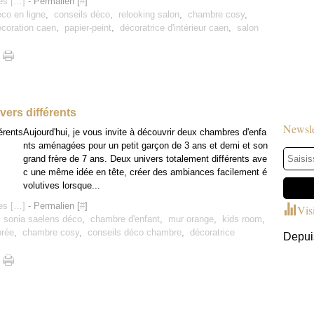
s [
…
]
- Permalien [
#
]
co en ligne
,
conseils déco
,
relooking salon
,
chambre cosy
,
écoration caen
,
papier-peint
,
décoratrice d'intérieur caen
,
salon
ers différents
Newsle
Aujourd'hui, je vous invite à découvrir deux chambres d'enfa
nts aménagées pour un petit garçon de 3 ans et demi et son
grand frère de 7 ans. Deux univers totalement différents ave
c une même idée en tête, créer des ambiances facilement é
volutives lorsque...
s [
…
]
- Permalien [
#
]
Vis
,
sonia saelens déco
,
chambre d'enfant
,
mur orange
,
kids room
,
orée
,
chambre cosy
,
conseils déco chambre
,
décoratrice
Depuis