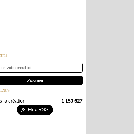
tter
iteurs
 la création
1 150 627
Flux RSS