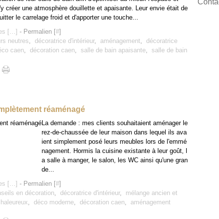
Contac
'y créer une atmosphère douillette et apaisante. Leur envie était de
uitter le carrelage froid et d'apporter une touche...
s [
…
]
- Permalien [
#
]
rs neutres
,
décoratrice d'intérieur
,
aménagement
,
décoratrice
éco caen
,
décoration caen
,
salle de bain apaisante
,
salle de bain
complètement réaménagé
La demande : mes clients souhaitaient aménager le
rez-de-chaussée de leur maison dans lequel ils ava
ient simplement posé leurs meubles lors de l'emmé
nagement. Hormis la cuisine existante à leur goût, l
a salle à manger, le salon, les WC ainsi qu'une gran
de...
s [
…
]
- Permalien [
#
]
seils en décoration
,
décoratrice d'intérieur
,
mélange ancien et
chaleureux
,
déco moderne
,
décoration caen
,
aménagement