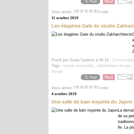
Vous aimez ?
0 vote
11 octobre 2019
Les étagères Gate du studio Zakharc
C
a
a
Z
Posté par Sonia Saelens à 06:16 -
Commentaire
Tags:
meuble modulable
,
bibliothèque design
,
design
Vous aimez ?
0 vote
4 octobre 2019
Une salle de bain inspirée du Japon
La demand
de sa pet
tradition
lle. La pl