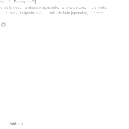
s [
…
]
- Permalien [
#
]
conseils déco
,
ambiance apaisante
,
ambiance zen
,
murs verts
,
lle de bain
,
baignoire sabot
,
salle de bain japonaise
,
faïence
Publicité