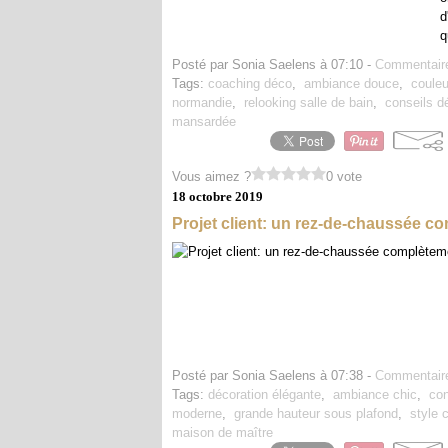
d
q
Posté par Sonia Saelens à 07:10 -
Commentaire
Tags:
coaching déco
,
ambiance douce
,
couleu
normandie
,
relooking salle de bain
,
conseils d
mansardée
Vous aimez ?
0 vote
18 octobre 2019
Projet client: un rez-de-chaussée 
Posté par Sonia Saelens à 07:38 -
Commentaire
Tags:
décoration élégante
,
ambiance chic
,
con
moderne
,
grande hauteur sous plafond
,
style 
maison de maître