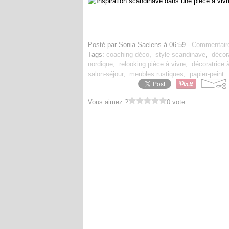
Posté par Sonia Saelens à 06:59 -
Commentaire
Tags:
coaching déco
,
style scandinave
,
décora
nordique
,
relooking pièce à vivre
,
décoratrice 
salon-séjour
,
meubles rustiques
,
papier-peint
Vous aimez ?
0 vote