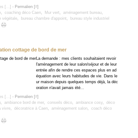
s [
…
]
- Permalien [
#
]
e
,
coaching déco Caen
,
Mur vert
,
aménagement bureau
,
 végétale
,
bureau chambre d'appoint
,
bureau style industriel
iration cottage de bord de mer
La demande : mes clients souhaitaient revoir
l'aménagement de leur salon/séjour et de leur
entrée afin de rendre ces espaces plus en ad
équation avec leurs habitudes de vie. Dans le
ur maison depuis quelques temps déjà, la déc
oration n'avait jamais été...
s [
…
]
- Permalien [
#
]
u
,
ambiance bord de mer
,
conseils déco
,
ambiance cosy
,
déco
à vivre
,
décoratrice à Caen
,
aménagement salon
,
coach déco