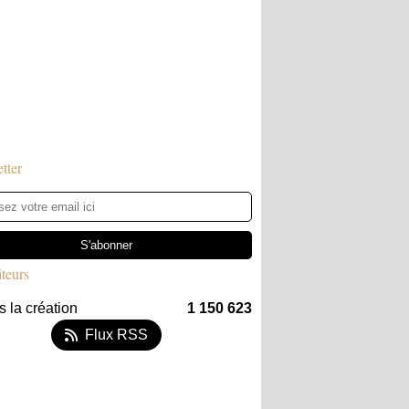
tter
iteurs
 la création
1 150 623
Flux RSS