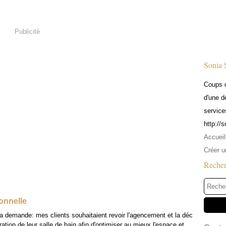
Publicité
Sonia 
Coups d
d'une d
service
http://
Accueil
Créer u
Reche
ionnelle
a demande: mes clients souhaitaient revoir l'agencement et la déc
ration de leur salle de bain afin d'optimiser au mieux l'espace et