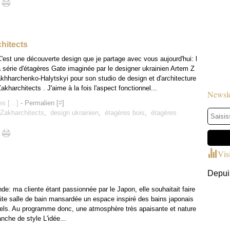
hitects
'est une découverte design que je partage avec vous aujourd'hui: l
 série d'étagères Gate imaginée par le designer ukrainien Artem Z
khharchenko-Halytskyi pour son studio de design et d'architecture
akharchitects . J'aime à la fois l'aspect fonctionnel...
Newsle
s [
…
]
- Permalien [
#
]
Zakharchitects
,
design ukrainien
,
étagères bois
,
étagères
Vis
Depuis
e: ma cliente étant passionnée par le Japon, elle souhaitait faire
ite salle de bain mansardée un espace inspiré des bains japonais
nels. Au programme donc, une atmosphère très apaisante et nature
anche de style L'idée...