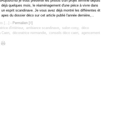
Aujourd'hui je vous présente les photos d'un projet terminé depuis
déjà quelques mois, le réaménagement d'une pièce à vivre dans
un esprit scandinave. Je vous avez déjà montré les différentes ét
apes du dossier déco sur cet article publié l'année dernière,...
s [
…
]
- Permalien [
#
]
trice d'intérieur
,
ambiance scandinave
,
salon cosy
,
déco
à Caen
,
décoratrice normandie
,
conseils déco caen
,
agencement