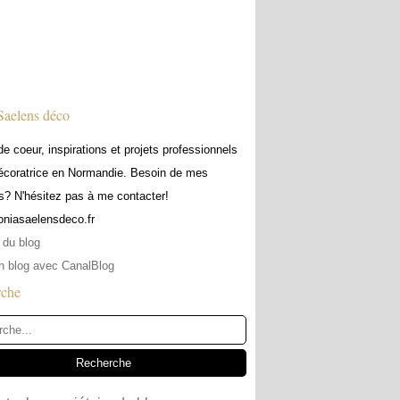
Saelens déco
e coeur, inspirations et projets professionnels
écoratrice en Normandie. Besoin de mes
s? N'hésitez pas à me contacter!
soniasaelensdeco.fr
 du blog
n blog avec CanalBlog
rche