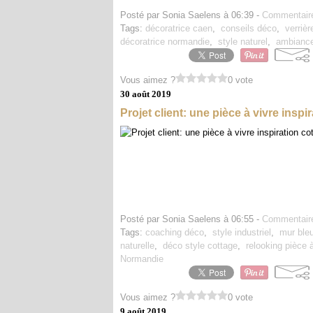
Posté par Sonia Saelens à 06:39 -
Commentaire
Tags:
décoratrice caen
,
conseils déco
,
verrièr
décoratrice normandie
,
style naturel
,
ambiance
Vous aimez ?
0 vote
30 août 2019
Projet client: une pièce à vivre insp
Posté par Sonia Saelens à 06:55 -
Commentaire
Tags:
coaching déco
,
style industriel
,
mur ble
naturelle
,
déco style cottage
,
relooking pièce 
Normandie
Vous aimez ?
0 vote
9 août 2019