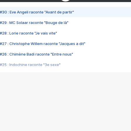
#30 : Eve Angeli raconte "Avant de partir"
#29 : MC Solaar raconte "Bouge de là"
28 : Lorie raconte "Je vais vite"
#27 : Christophe Willem raconte "Jacques a dit"
#26 : Chimène Badi raconte "Entre nous"
#25 : Indochine raconte "3e sexe"
#24 : Zaho raconte "C'est chelou"
#23 : Patrick Bruel raconte "Au café des délices"
#22 : Kyo raconte "Le chemin"
#21 : Nolwenn Leroy raconte "Cassé"
#20 : Patrick Hernandez raconte "Born to be alive"
#19 : Lorie raconte "Près de moi"