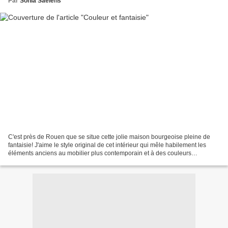
Par
Sonia Saelens
C'est près de Rouen que se situe cette jolie maison bourgeoise pleine de
fantaisie! J'aime le style original de cet intérieur qui mêle habilement les
éléments anciens au mobilier plus contemporain et à des couleurs
vivifiantes. Dans la cuisine, le mariage...