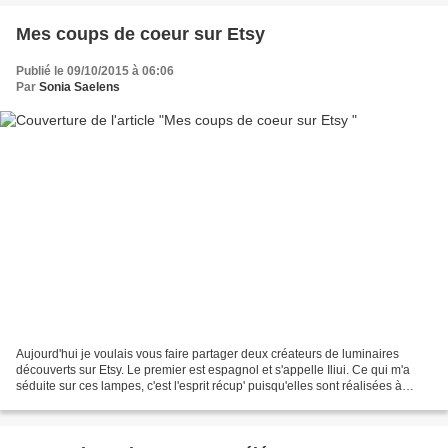
Mes coups de coeur sur Etsy
Publié le 09/10/2015 à 06:06
Par
Sonia Saelens
Aujourd'hui je voulais vous faire partager deux créateurs de luminaires
découverts sur Etsy. Le premier est espagnol et s'appelle Iliui. Ce qui m'a
séduite sur ces lampes, c'est l'esprit récup' puisqu'elles sont réalisées à
partir de boites de conserve....