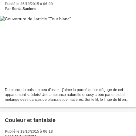
Publié le 26/10/2015 à 06:09
Par
Sonia Saelens
Du blanc, du bois, un peu d'osier... j'aime la pureté qui se dégage de cet
appartement suédois! Une ambiance naturelle et cosy créée par un subtil
mélange des nuances de blancs et de matières. Sur le lit, le linge de lit en
coton est réchauffé par des...
Couleur et fantaisie
Publié le 19/10/2015 à 06:18