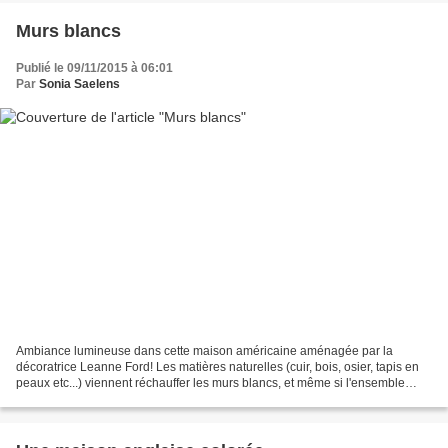
Murs blancs
Publié le 09/11/2015 à 06:01
Par
Sonia Saelens
Ambiance lumineuse dans cette maison américaine aménagée par la
décoratrice Leanne Ford! Les matières naturelles (cuir, bois, osier, tapis en
peaux etc...) viennent réchauffer les murs blancs, et même si l'ensemble
manque un peu de couleurs à mon goût,...