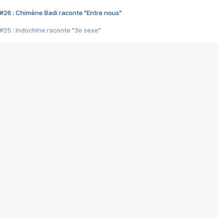
#26 : Chimène Badi raconte "Entre nous"
#25 : Indochine raconte "3e sexe"
#24 : Zaho raconte "C'est chelou"
#23 : Patrick Bruel raconte "Au café des délices"
#22 : Kyo raconte "Le chemin"
#21 : Nolwenn Leroy raconte "Cassé"
#20 : Patrick Hernandez raconte "Born to be alive"
#19 : Lorie raconte "Près de moi"
#18 : Michael Jones raconte "A nos actes manqués" (avec Jean-Jacque
#17 : Khaled raconte "Aïcha"
#16 : Corneille raconte "Parce qu'on vient de loin"
#15 : Indochine raconte "L'aventurier"