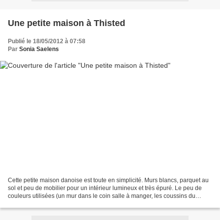
Une petite maison à Thisted
Publié le 18/05/2012 à 07:58
Par
Sonia Saelens
Cette petite maison danoise est toute en simplicité. Murs blancs, parquet au
sol et peu de mobilier pour un intérieur lumineux et très épuré. Le peu de
couleurs utilisées (un mur dans le coin salle à manger, les coussins du
canapé, le tableau façon dessin...