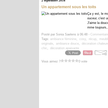
2 septembre 2016
Un appartement sous les toits
Ça y est, le m
ouceur, c'est u
J'aime la douc
mme toujours,.
Posté par Sonia Saelens à 06:48 -
Commentaire
Tags:
ambiance féminine
,
cosy
,
récup
,
meubl
originale
,
ambiance douce
,
décoration chaleu
chic
,
décoration apaisante
Vous aimez ?
0 vote