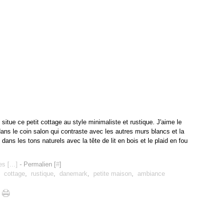
 situe ce petit cottage au style minimaliste et rustique. J'aime le
dans le coin salon qui contraste avec les autres murs blancs et la
dans les tons naturels avec la tête de lit en bois et le plaid en fou
s [
…
]
- Permalien [
#
]
,
cottage
,
rustique
,
danemark
,
petite maison
,
ambiance