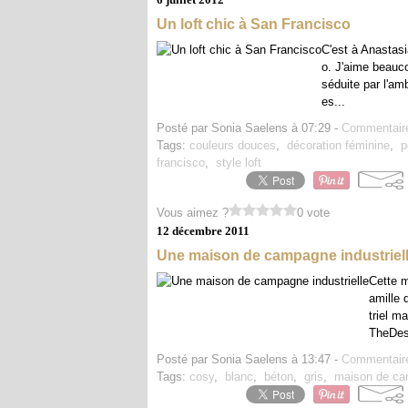
Un loft chic à San Francisco
C'est à Anastasi
o. J'aime beauco
séduite par l'am
es...
Posté par Sonia Saelens à 07:29 -
Commentaire
Tags:
couleurs douces
,
décoration féminine
,
p
francisco
,
style loft
Vous aimez ?
0 vote
12 décembre 2011
Une maison de campagne industriel
Cette m
amille 
triel m
TheDes
Posté par Sonia Saelens à 13:47 -
Commentaire
Tags:
cosy
,
blanc
,
béton
,
gris
,
maison de c