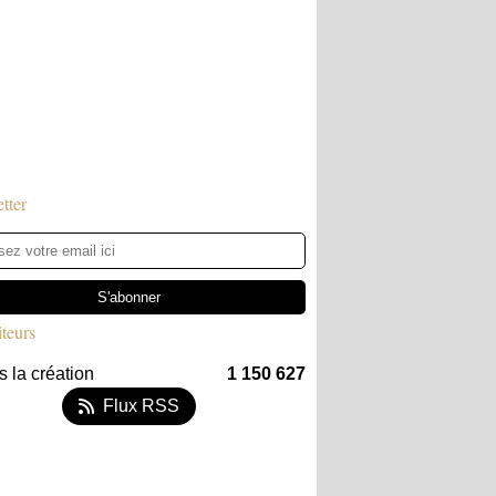
tter
iteurs
 la création
1 150 627
Flux RSS