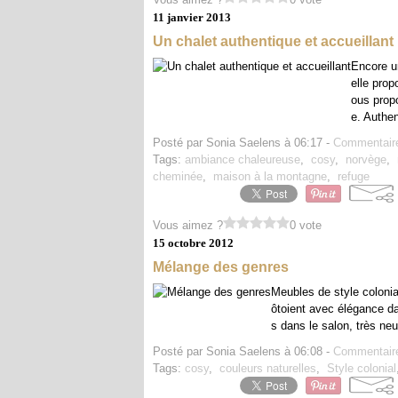
11 janvier 2013
Un chalet authentique et accueillant
Encore un
elle prop
ous propo
e. Authen
Posté par Sonia Saelens à 06:17 -
Commentaire
Tags:
ambiance chaleureuse
,
cosy
,
norvège
,
cheminée
,
maison à la montagne
,
refuge
Vous aimez ?
0 vote
15 octobre 2012
Mélange des genres
Meubles de style colonial
ôtoient avec élégance da
s dans le salon, très ne
Posté par Sonia Saelens à 06:08 -
Commentaire
Tags:
cosy
,
couleurs naturelles
,
Style colonial