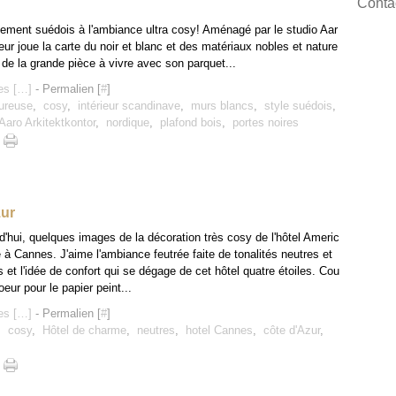
Contac
ement suédois à l'ambiance ultra cosy! Aménagé par le studio Aar
rieur joue la carte du noir et blanc et des matériaux nobles et nature
 de la grande pièce à vivre avec son parquet...
s [
…
]
- Permalien [
#
]
ureuse
,
cosy
,
intérieur scandinave
,
murs blancs
,
style suédois
,
Aaro Arkitektkontor
,
nordique
,
plafond bois
,
portes noires
zur
d'hui, quelques images de la décoration très cosy de l'hôtel Americ
é à Cannes. J'aime l'ambiance feutrée faite de tonalités neutres et
 et l'idée de confort qui se dégage de cet hôtel quatre étoiles. Cou
oeur pour le papier peint...
s [
…
]
- Permalien [
#
]
,
cosy
,
Hôtel de charme
,
neutres
,
hotel Cannes
,
côte d'Azur
,