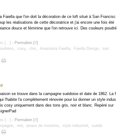
a Faiella que l'on doit la décoration de ce loft situé à San Francisc
up les réalisations de cette décoratrice et j'ai encore une fois été
biance douce et féminine que l'on retrouve ici. Des couleurs poudré
s [
…
]
- Permalien [
#
]
oudrées
,
cosy
,
chic
,
Anastasia Faiella
,
Faiella Design
,
san
le
aison se trouve dans la campagne suédoise et date de 1862. La f
qui l'habite l'a complètement rénovée pour lui donner un style indus
ais cosy uniquement dans des tons gris, noir et blanc. Repéré sur
ignerPad
s [
…
]
- Permalien [
#
]
ampagne
,
noir
,
peaux de moutons
,
style industriel
,
suéde