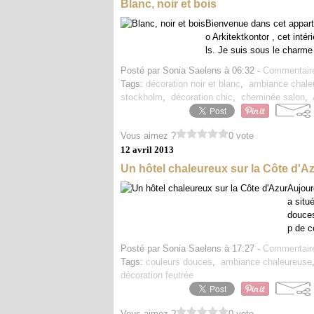
Blanc, noir et bois
Bienvenue dans cet appart
o Arkitektkontor , cet inté
ls. Je suis sous le charme
Posté par Sonia Saelens à 06:32 -
Commentaire
Tags:
décoration noir et blanc
,
ambiance chale
stockholm
,
décoration chic
,
cheminée salon
,
Vous aimez ?
0 vote
12 avril 2013
Un hôtel chaleureux sur la Côte d'A
Aujour
a situ
douces
p de c
Posté par Sonia Saelens à 17:27 -
Commentaire
Tags:
couleurs douces
,
ambiance chaleureuse
décoration feutrée
Vous aimez ?
0 vote