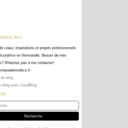
Saelens déco
e coeur, inspirations et projets professionnels
écoratrice en Normandie. Besoin de mes
s? N'hésitez pas à me contacter!
soniasaelensdeco.fr
 du blog
n blog avec CanalBlog
rche