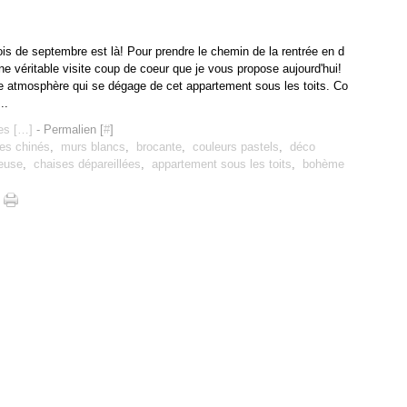
ois de septembre est là! Pour prendre le chemin de la rentrée en d
ne véritable visite coup de coeur que je vous propose aujourd'hui!
e atmosphère qui se dégage de cet appartement sous les toits. Co
..
s [
…
]
- Permalien [
#
]
es chinés
,
murs blancs
,
brocante
,
couleurs pastels
,
déco
reuse
,
chaises dépareillées
,
appartement sous les toits
,
bohème