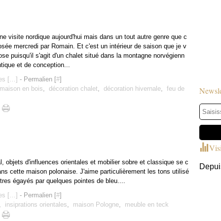
e visite nordique aujourd'hui mais dans un tout autre genre que c
osée mercredi par Romain. Et c'est un intérieur de saison que je v
se puisqu'il s'agit d'un chalet situé dans la montagne norvégienn
tique et de conception...
s [
…
]
- Permalien [
#
]
maison en bois
,
décoration chalet
,
décoration hivernale
,
feu de
Newsle
Vis
, objets d'influences orientales et mobilier sobre et classique se c
Depuis
ns cette maison polonaise. J'aime particulièrement les tons utilisé
utres égayés par quelques pointes de bleu....
s [
…
]
- Permalien [
#
]
,
insiprations orientales
,
maison Pologne
,
meuble en teck