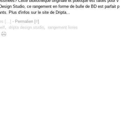
sinées? Cette bibliothèque originale et poétique est faites pour v
 Design Studio, ce rangement en forme de bulle de BD est parfait p
nts. Plus d'infos sur le site de Dripta...
s [
…
]
- Permalien [
#
]
elf
,
dripta design studio
,
rangement livres