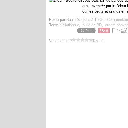
Vous êtes fan de bandes-des
ous! Inventée par le Dripta
our les petits et grands enfa
Posté par Sonia Saelens à 15:34 -
Commentaire
Tags:
bibliothèque
,
bulle de BD
,
dream booksh
Vous aimez ?
0 vote