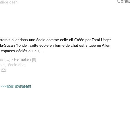
Contac
trice caen
adorerais aller dans une école comme celle ci! Créée par Tomi Unger
Ayla-Suzan Yöndel, cette école en forme de chat est située en Allem
 espaces dédiés au jeu,...
s [
…
]
- Permalien [
#
]
tze
,
école chat
10
20
30
40
50
<<
<
60
61
62
63
64
65