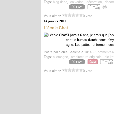
Tags:
blog déco
,
calvados
,
décoration
,
décora
Vous aimez ?
0 vote
14 janvier 2011
L'école Chat
Si j'avais 6 ans, je crois que j'
er et le bureau d'architectes d'
agne. Les pattes renferment des
Posté par Sonia Saelens à 10:09 -
Commentaire
Tags:
allemagne
,
architecture originale
,
die ka
Vous aimez ?
0 vote