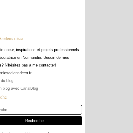
Saelens déco
e coeur, inspirations et projets professionnels
écoratrice en Normandie. Besoin de mes
s? N'hésitez pas à me contacter!
soniasaelensdeco.fr
 du blog
n blog avec CanalBlog
rche