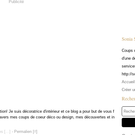
Publicité
Sonia 
Coups d
d'une d
service
http://
Accueil
Créer u
Reche
n! Je suis décoratrice d'intérieur et ce blog a pour but de vous f
travers mes coups de coeur déco ou design, mes découvertes et in
s [
…
]
- Permalien [
#
]