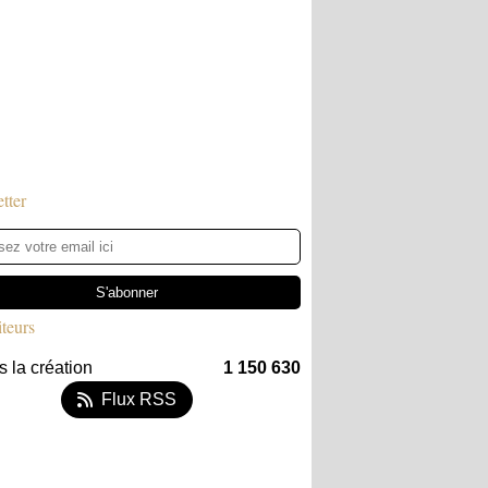
tter
iteurs
 la création
1 150 630
Flux RSS