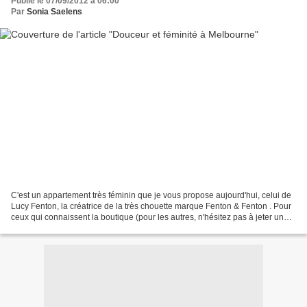
Publié le 07/09/2012 à 06:00
Par
Sonia Saelens
C'est un appartement très féminin que je vous propose aujourd'hui, celui de
Lucy Fenton, la créatrice de la très chouette marque Fenton & Fenton . Pour
ceux qui connaissent la boutique (pour les autres, n'hésitez pas à jeter un
oeil sur le site!), la...