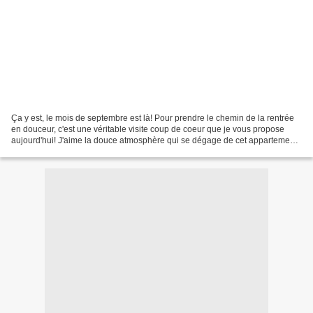
Ça y est, le mois de septembre est là! Pour prendre le chemin de la rentrée
en douceur, c'est une véritable visite coup de coeur que je vous propose
aujourd'hui! J'aime la douce atmosphère qui se dégage de cet appartement
sous les toits. Comme toujours,...