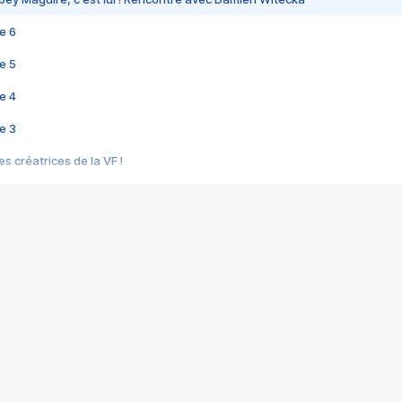
e 6
e 5
e 4
e 3
s créatrices de la VF !
e 2
e 1
e Mektoub My Love arrive enfin ! Rencontre avec Shaïn Boumedine et Sal
i : après Toni en famille
elle réalise le bouleversant Dites lui que je l'aime
ais ! Rencontre autour de Vie privée de Rebecca Zlotowski
 de Marguerite, Grave... Rencontre avec Ella Rumpf