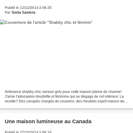
Publié le 12/12/2014 à 06:35
Par
Sonia Saelens
Ambiance shabby chic version girly pour cette maison pleine de charme!
J'aime l'atmospère douillette et féminine qui se dégage de cet intérieur. La
recette? Des canapés chargés de coussins, des meubles esprit maison de
campagne en bois patiné, des touches...
Une maison lumineuse au Canada
Publié le 27/10/2014 à 06:16