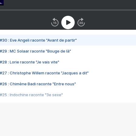
#30 : Eve Angeli raconte "Avant de partir"
#29 : MC Solaar raconte "Bouge de là"
28 : Lorie raconte "Je vais vite"
#27 : Christophe Willem raconte "Jacques a dit"
#26 : Chimène Badi raconte "Entre nous"
#25 : Indochine raconte "3e sexe"
#24 : Zaho raconte "C'est chelou"
#23 : Patrick Bruel raconte "Au café des délices"
#22 : Kyo raconte "Le chemin"