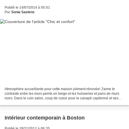
Publié le 14/07/2014 à 05:51
Par
Sonia Saelens
Atmosphère accueillante pour cette maison joliment rénovée! J'aime le
contraste entre les murs peints en beige et les huisseries et pans de murs
noirs. Dans le coin salon, coup de coeur pour le canapé capitonné et ses
nombreux coussins qui invitent à...
Intérieur contemporain à Boston
Publié le 28/11/2012 à 06:35