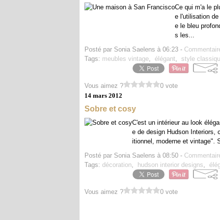
Ce qui m'a le p
e l'utilisation 
e le bleu profo
s les...
Posté par Sonia Saelens à 06:23 -
Commentaire
Tags:
meubles vintage
,
élégant
,
style classiq
Vous aimez ?
0 vote
14 mars 2012
Sobre et cosy
C'est un intérieur au look élég
e de design Hudson Interiors, 
itionnel, moderne et vintage". 
Posté par Sonia Saelens à 08:50 -
Commentaire
Tags:
décoration
,
hudson interior designs
,
élé
Vous aimez ?
0 vote