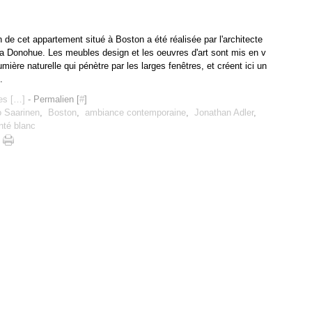
 de cet appartement situé à Boston a été réalisée par l'architecte
Ana Donohue. Les meubles design et les oeuvres d'art sont mis en v
lumière naturelle qui pénètre par les larges fenêtres, et créent ici un
.
s [
…
]
- Permalien [
#
]
o Saarinen
,
Boston
,
ambiance contemporaine
,
Jonathan Adler
,
nté blanc