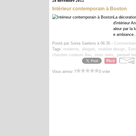
28 novembre 2012
Intérieur contemporain à Boston
La décoration
d'intérieur 
aleur par la 
e ambiance..
Posté par Sonia Saelens à 06:35 -
Commentaire
Tags:
moderne
,
élégant
,
mobilier design
,
Eer
chambre couleurs fluo
,
murs noirs
,
parquet tei
Vous aimez ?
0 vote