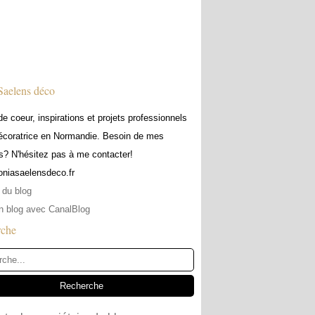
Saelens déco
e coeur, inspirations et projets professionnels
écoratrice en Normandie. Besoin de mes
s? N'hésitez pas à me contacter!
soniasaelensdeco.fr
 du blog
n blog avec CanalBlog
rche