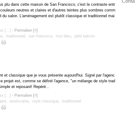
Contac
lus plu dans cette maison de San Francisco, c'est le contraste entr
de couleurs neutres et claires et d'autres teintes plus sombres comm
nd du salon. L'aménagement est plutôt classique et traditionnel mai
s [
…
]
- Permalien [
#
]
ue
,
traditionnel
,
san francisco
,
mur bleu
,
petit balcon
ant et classique que je vous présente aujourd'hui. Signé par l'agenc
ce projet est, comme se définit l'agence, "un mélange de style trad
Simple et reposant! Repéré...
s [
…
]
- Permalien [
#
]
gant
,
américaine
,
style classique
,
traditionnel