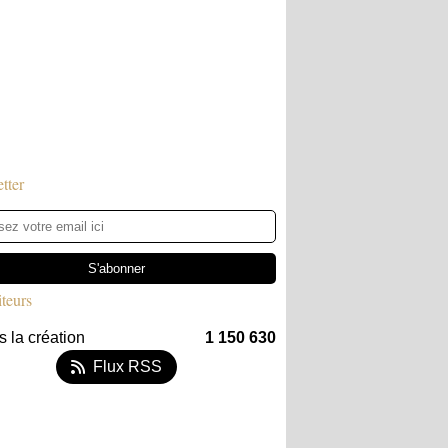
tter
iteurs
 la création
1 150 630
Flux RSS