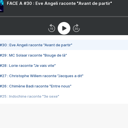
FACE A #30 : Eve Angeli raconte "Avant de partir"
#30 : Eve Angeli raconte "Avant de partir"
#29 : MC Solaar raconte "Bouge de là"
28 : Lorie raconte "Je vais vite"
#27 : Christophe Willem raconte "Jacques a dit"
#26 : Chimène Badi raconte "Entre nous"
#25 : Indochine raconte "3e sexe"
#24 : Zaho raconte "C'est chelou"
#23 : Patrick Bruel raconte "Au café des délices"
#22 : Kyo raconte "Le chemin"