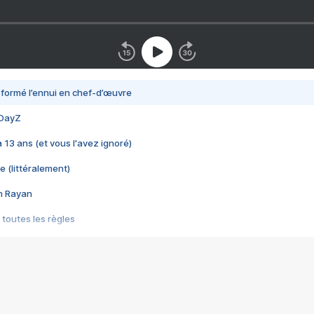
nsformé l’ennui en chef-d’œuvre
 DayZ
 a 13 ans (et vous l'avez ignoré)
e (littéralement)
im Rayan
 toutes les règles
s les jeux vidéo
us choquant de Rockstar ? - Le scandale BULLY
e plus moche de Steam