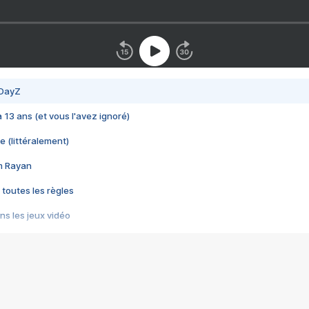
 DayZ
 a 13 ans (et vous l'avez ignoré)
e (littéralement)
im Rayan
 toutes les règles
s les jeux vidéo
us choquant de Rockstar ? - Le scandale BULLY
e plus moche de Steam
du RÊVE tourne au CAUCHEMAR