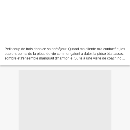
Petit coup de frais dans ce salon/séjour! Quand ma cliente m'a contactée, les
papiers-peints de la pièce de vie commençaient à dater, la pièce était assez
sombre et l'ensemble manquait d'harmonie. Suite à une visite de coaching
déco à domicile pendant...