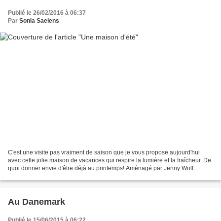
Publié le 26/02/2016 à 06:37
Par
Sonia Saelens
C'est une visite pas vraiment de saison que je vous propose aujourd'hui
avec cette jolie maison de vacances qui respire la lumière et la fraîcheur. De
quoi donner envie d'être déjà au printemps! Aménagé par Jenny Wolf
Interiors, ce cottage baigné de soleil...
Au Danemark
Publié le 15/06/2015 à 06:22