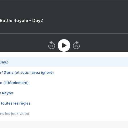
 Battle Royale - DayZ
 DayZ
 a 13 ans (et vous l'avez ignoré)
e (littéralement)
im Rayan
 toutes les règles
s les jeux vidéo
us choquant de Rockstar ? - Le scandale BULLY