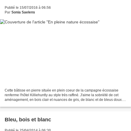
Publié le 15/07/2016 à 06:56
Par
Sonia Saelens
Cette bâtisse en pierre située en plein coeur de la campagne écossaise
renferme l'hôtel Killiehuntly au style très raffiné. J'aime la sobriété de cet
aménagement, en bois clair et nuances de gris, de blanc et de bleus doux.
Rien de tape à l'oeil mais...
Bleu, bois et blanc
Publié le 25/04/2014 à 06:30