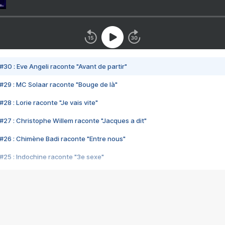
#30 : Eve Angeli raconte "Avant de partir"
#29 : MC Solaar raconte "Bouge de là"
28 : Lorie raconte "Je vais vite"
#27 : Christophe Willem raconte "Jacques a dit"
#26 : Chimène Badi raconte "Entre nous"
#25 : Indochine raconte "3e sexe"
#24 : Zaho raconte "C'est chelou"
#23 : Patrick Bruel raconte "Au café des délices"
#22 : Kyo raconte "Le chemin"