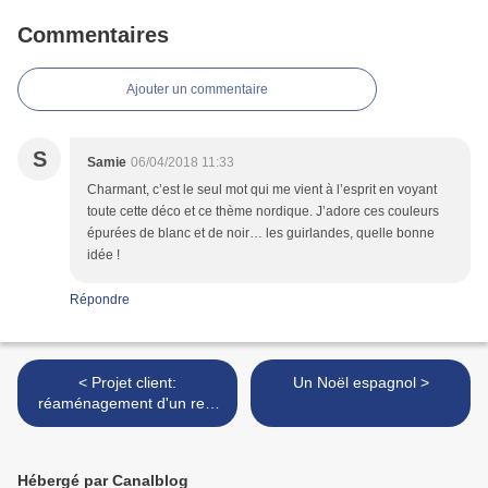
Commentaires
Ajouter un commentaire
S
Samie
06/04/2018 11:33
Charmant, c’est le seul mot qui me vient à l’esprit en voyant
toute cette déco et ce thème nordique. J’adore ces couleurs
épurées de blanc et de noir… les guirlandes, quelle bonne
idée !
Répondre
< Projet client:
Un Noël espagnol >
réaménagement d'un rez-
de-chaussée
Hébergé par Canalblog