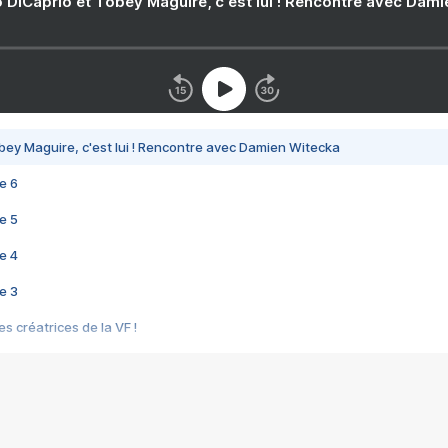
 DiCaprio et Tobey Maguire, c'est lui ! Rencontre avec Dam
bey Maguire, c'est lui ! Rencontre avec Damien Witecka
e 6
e 5
e 4
e 3
s créatrices de la VF !
e 2
e 1
e Mektoub My Love arrive enfin ! Rencontre avec Shaïn Boumedine et Sal