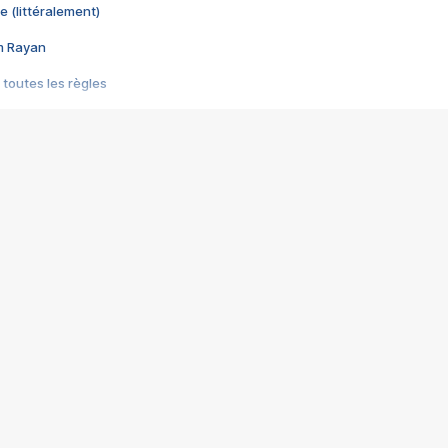
e (littéralement)
im Rayan
 toutes les règles
s les jeux vidéo
us choquant de Rockstar ? - Le scandale BULLY
e plus moche de Steam
du RÊVE tourne au CAUCHEMAR
pendant 8 heures
it… à tort
umiliés par un jeu vidéo
ire - Final Fantasy 8
ti un empire - Age of Empires
story DOFUS