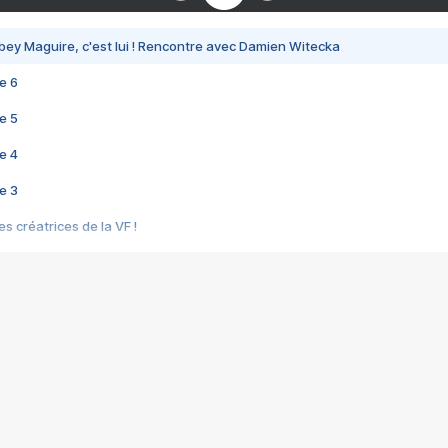
bey Maguire, c'est lui ! Rencontre avec Damien Witecka
e 6
e 5
e 4
e 3
s créatrices de la VF !
e 2
e 1
e Mektoub My Love arrive enfin ! Rencontre avec Shaïn Boumedine et Sal
i : après Toni en famille
elle réalise le bouleversant Dites lui que je l'aime
ais ! Rencontre autour de Vie privée de Rebecca Zlotowski