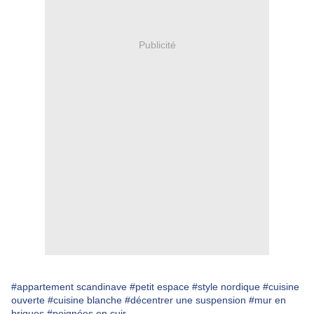
Publicité
#appartement scandinave
#petit espace
#style nordique
#cuisine
ouverte
#cuisine blanche
#décentrer une suspension
#mur en
briques
#poignées en cuir